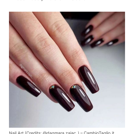
Nail Art (Credits: @dagmara.zajac_) – CambioTaglio.it