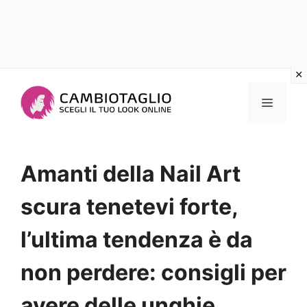
Vai
al
Menu
contenuto
Amanti della Nail Art
scura tenetevi forte,
l’ultima tendenza è da
non perdere: consigli per
avere delle unghie