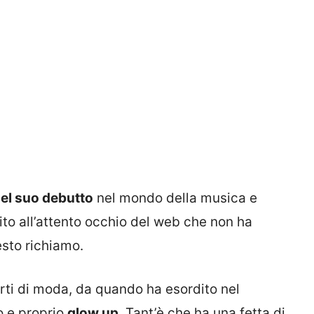
del suo debutto
nel mondo della musica e
gito all’attento occhio del web che non ha
sto richiamo.
rti di moda, da quando ha esordito nel
o e proprio
glow up
. Tant’è che ha una fetta di