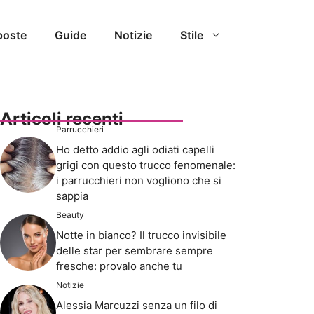
poste
Guide
Notizie
Stile
Articoli recenti
Parrucchieri
Ho detto addio agli odiati capelli
grigi con questo trucco fenomenale:
i parrucchieri non vogliono che si
sappia
Beauty
Notte in bianco? Il trucco invisibile
delle star per sembrare sempre
fresche: provalo anche tu
Notizie
Alessia Marcuzzi senza un filo di