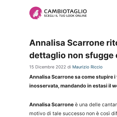
Vai
al
contenuto
Annalisa Scarrone rito
dettaglio non sfugge 
15 Dicembre 2022
di
Maurizio Riccio
Annalisa Scarrone sa come stupire i 
inosservata, mandando in estasi il we
Annalisa Scarrone
è una delle cantant
motivo di tale successo non è così dif