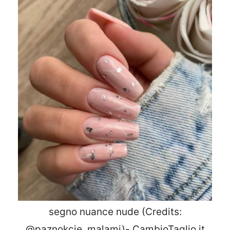
segno nuance nude (Credits:
@paznokcie_malami)- CambioTaglio.it