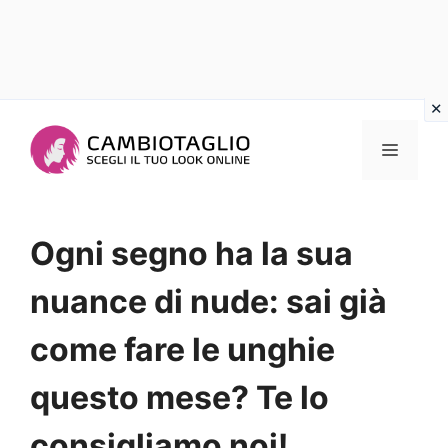
Vai
al
Menu
contenuto
Ogni segno ha la sua
nuance di nude: sai già
come fare le unghie
questo mese? Te lo
consigliamo noi!