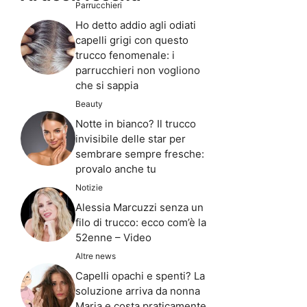
Parrucchieri
Ho detto addio agli odiati
capelli grigi con questo
trucco fenomenale: i
parrucchieri non vogliono
che si sappia
Beauty
Notte in bianco? Il trucco
invisibile delle star per
sembrare sempre fresche:
provalo anche tu
Notizie
Alessia Marcuzzi senza un
filo di trucco: ecco com’è la
52enne – Video
Altre news
Capelli opachi e spenti? La
soluzione arriva da nonna
Maria e costa praticamente