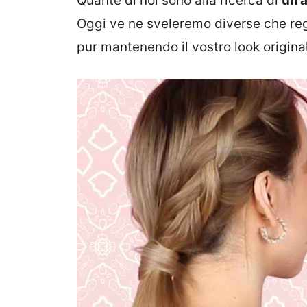
Quante di noi sono alla ricerca di
un’
Oggi ve ne sveleremo diverse che reg
pur mantenendo il vostro look original