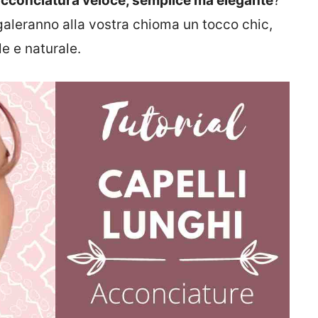
acconciatura veloce, semplice ma elegante
?
aleranno alla vostra chioma un tocco chic,
e e naturale.