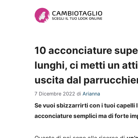
Vai
al
contenuto
10 acconciature super 
lunghi, ci metti un a
uscita dal parrucchie
7 Dicembre 2022
di
Arianna
Se vuoi sbizzarrirti con i tuoi capelli
acconciature semplici ma di forte im