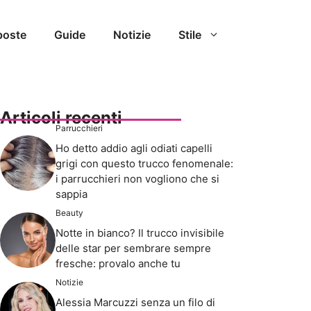
poste
Guide
Notizie
Stile
Articoli recenti
Parrucchieri
Ho detto addio agli odiati capelli
grigi con questo trucco fenomenale:
i parrucchieri non vogliono che si
sappia
Beauty
Notte in bianco? Il trucco invisibile
delle star per sembrare sempre
fresche: provalo anche tu
Notizie
Alessia Marcuzzi senza un filo di