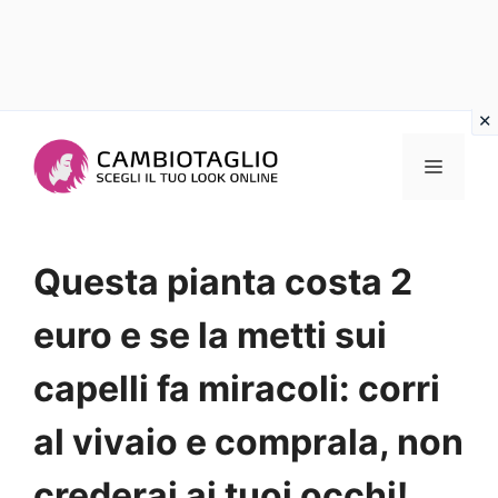
Vai
al
Menu
contenuto
Questa pianta costa 2
euro e se la metti sui
capelli fa miracoli: corri
al vivaio e comprala, non
crederai ai tuoi occhi!