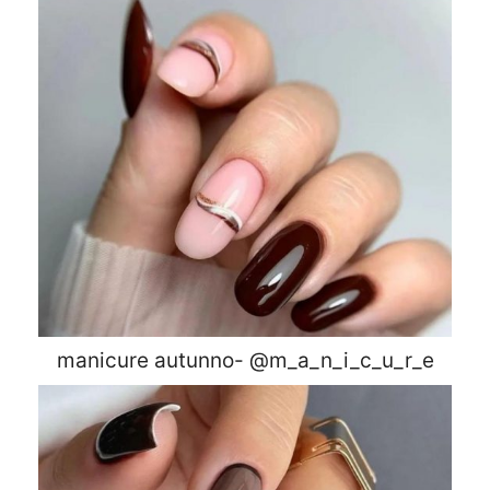
manicure autunno- @m_a_n_i_c_u_r_e