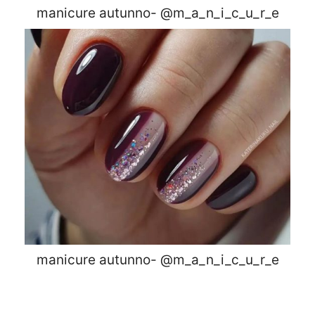
manicure autunno- @m_a_n_i_c_u_r_e
manicure autunno- @m_a_n_i_c_u_r_e