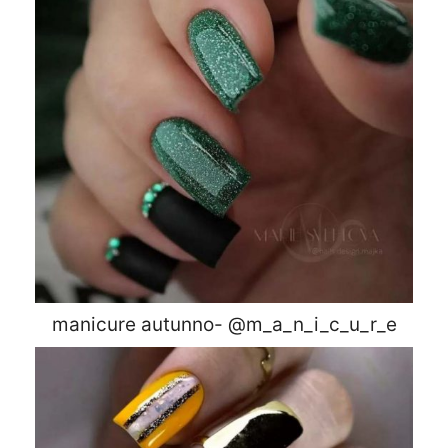
manicure autunno- @m_a_n_i_c_u_r_e