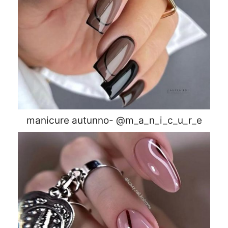
manicure autunno- @m_a_n_i_c_u_r_e