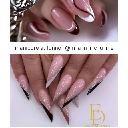
manicure autunno- @m_a_n_i_c_u_r_e