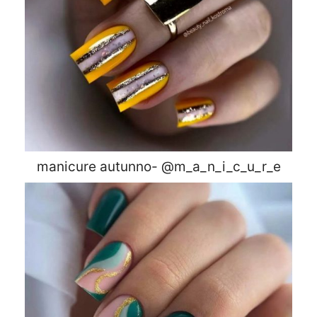
manicure autunno- @m_a_n_i_c_u_r_e