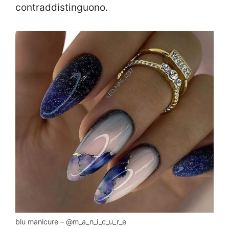
contraddistinguono.
blu manicure – @m_a_n_i_c_u_r_e