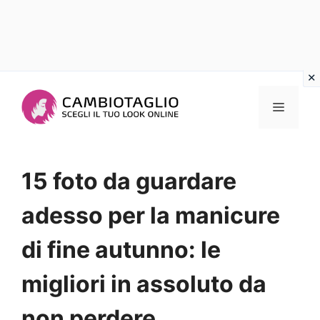
Vai
al
Menu
contenuto
15 foto da guardare
adesso per la manicure
di fine autunno: le
migliori in assoluto da
non perdere