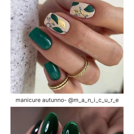
manicure autunno- @m_a_n_i_c_u_r_e