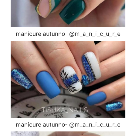
manicure autunno- @m_a_n_i_c_u_r_e
manicure autunno- @m_a_n_i_c_u_r_e