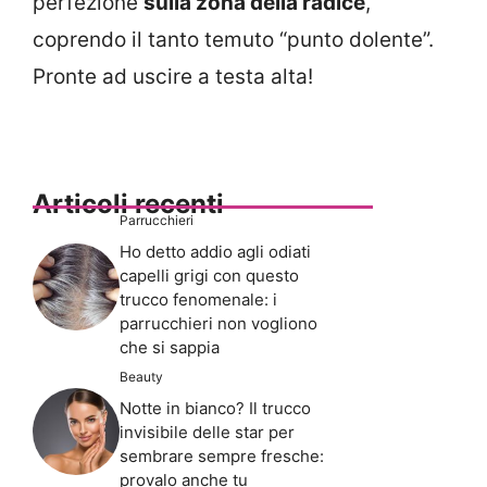
perfezione
sulla zona della radice
,
coprendo il tanto temuto “punto dolente”.
Pronte ad uscire a testa alta!
Articoli recenti
Parrucchieri
Ho detto addio agli odiati
capelli grigi con questo
trucco fenomenale: i
parrucchieri non vogliono
che si sappia
Beauty
Notte in bianco? Il trucco
invisibile delle star per
sembrare sempre fresche:
provalo anche tu