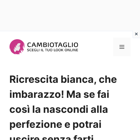
Vai
al
Menu
contenuto
Ricrescita bianca, che
imbarazzo! Ma se fai
così la nascondi alla
perfezione e potrai
uscire senza farti