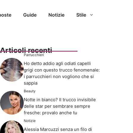
poste
Guide
Notizie
Stile
Articoli recenti
Parrucchieri
Ho detto addio agli odiati capelli
grigi con questo trucco fenomenale:
i parrucchieri non vogliono che si
sappia
Beauty
Notte in bianco? Il trucco invisibile
delle star per sembrare sempre
fresche: provalo anche tu
Notizie
Alessia Marcuzzi senza un filo di