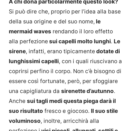
A chi dona particolarmente questo look?
Si può dire che, proprio per l’idea alla base
della sua origine e del suo nome,
le
mermaid waves
rendando il loro effetto
alla perfezione
sui capelli molto lunghi
.
Le
sirene
, infatti, erano tipicamente
dotate di
lunghissimi capelli
, con i quali riuscivano a
coprirsi perfino il corpo. Non c’è bisogno di
essere così fortunate, però, per sfoggiare
una capigliatura da
sirenette d’autunno
.
Anche
sui tagli medi questa piega darà il
suo risultato
fresco e giocoso.
Il suo stile
voluminoso
, inoltre, arricchirà alla
perfezione i
visi piccoli, allungati, sottili e