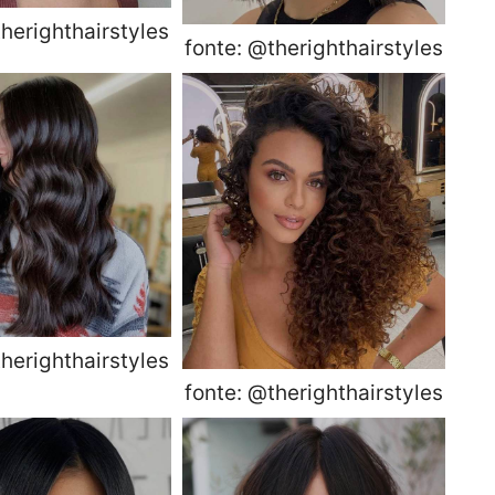
herighthairstyles
fonte: @therighthairstyles
herighthairstyles
fonte: @therighthairstyles