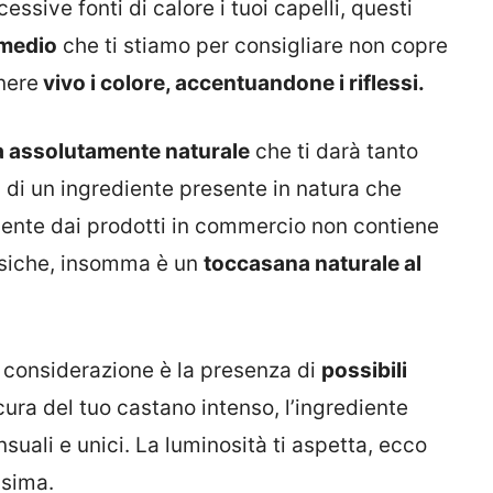
ssive fonti di calore i tuoi capelli, questi
imedio
che ti stiamo per consigliare non copre
nere
vivo i colore, accentuandone i riflessi.
a assolutamente naturale
che ti darà tanto
a di un ingrediente presente in natura che
mente dai prodotti in commercio non contiene
ssiche, insomma è un
toccasana naturale al
n considerazione è la presenza di
possibili
ura del tuo castano intenso, l’ingrediente
ensuali e unici. La luminosità ti aspetta, ecco
ssima.