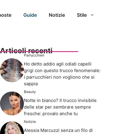
poste
Guide
Notizie
Stile
Articoli recenti
Parrucchieri
Ho detto addio agli odiati capelli
grigi con questo trucco fenomenale:
i parrucchieri non vogliono che si
sappia
Beauty
Notte in bianco? Il trucco invisibile
delle star per sembrare sempre
fresche: provalo anche tu
Notizie
Alessia Marcuzzi senza un filo di