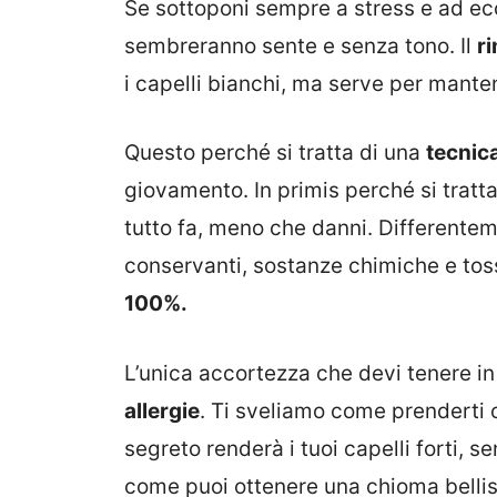
Se sottoponi sempre a stress e ad ecce
sembreranno sente e senza tono. Il
r
i capelli bianchi, ma serve per mante
Questo perché si tratta di una
tecnic
giovamento. In primis perché si tratt
tutto fa, meno che danni. Differente
conservanti, sostanze chimiche e to
100%.
L’unica accortezza che devi tenere i
allergie
. Ti sveliamo come prenderti c
segreto renderà i tuoi capelli forti, s
come puoi ottenere una chioma belli