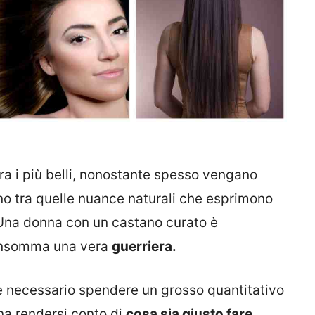
ra i più belli, nonostante spesso vengano
ono tra quelle nuance naturali che esprimono
. Una donna con un castano curato è
 insomma una vera
guerriera.
 è necessario spendere un grosso quantitativo
na rendersi conto di
cosa sia giusto fare
.