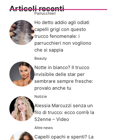
Articoli recenti
Parrucchieri
Ho detto addio agli odiati
capelli grigi con questo
trucco fenomenale: i
parrucchieri non vogliono
che si sappia
Beauty
Notte in bianco? Il trucco
invisibile delle star per
sembrare sempre fresche:
provalo anche tu
Notizie
Alessia Marcuzzi senza un
filo di trucco: ecco com’è la
52enne – Video
Altre news
Capelli opachi e spenti? La