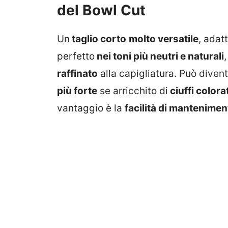
del Bowl Cut
Un
taglio corto
molto versatile
, adat
perfetto
nei toni più neutri e naturali
raffinato
alla capigliatura. Può diven
più forte
se arricchito di
ciuffi colorati
vantaggio è la
facilità di mantenimen