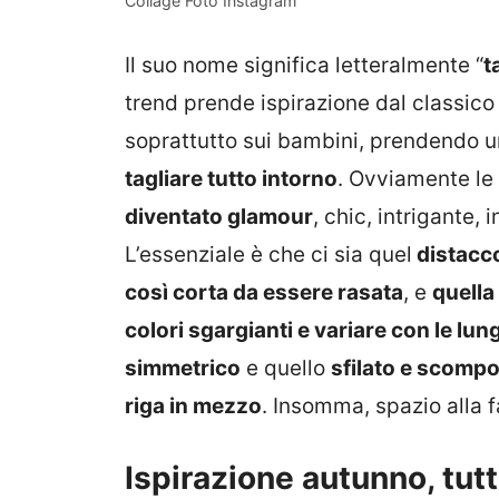
Collage Foto Instagram
Il suo nome significa letteralmente “
t
trend prende ispirazione dal classico
soprattutto sui bambini, prendendo un
tagliare tutto intorno
. Ovviamente le
diventato glamour
, chic, intrigante,
L’essenziale è che ci sia quel
distacc
così corta da essere rasata
, e
quella
colori sgargianti e variare con le lu
simmetrico
e quello
sfilato e scomp
riga in mezzo
. Insomma, spazio alla f
Ispirazione autunno, tutt