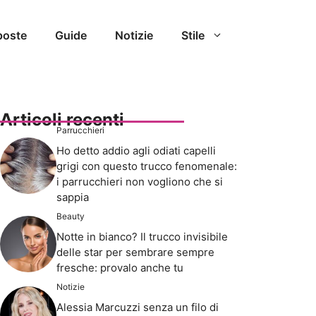
poste
Guide
Notizie
Stile
Articoli recenti
Parrucchieri
Ho detto addio agli odiati capelli
grigi con questo trucco fenomenale:
i parrucchieri non vogliono che si
sappia
Beauty
Notte in bianco? Il trucco invisibile
delle star per sembrare sempre
fresche: provalo anche tu
Notizie
Alessia Marcuzzi senza un filo di