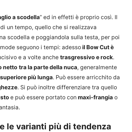
aglio a scodella
” ed in effetti è proprio così. Il
 di un tempo, quello che si realizzava
a scodella e poggiandola sulla testa, per poi
 mode seguono i tempi: adesso
il Bow Cut è
 incisivo e a volte anche
trasgressivo e rock
.
o netto
tra la parte della nuca
, generalmente
 superiore più lunga
. Può essere arricchito da
nghezze
. Si può inoltre differenziare tra quello
osto
e può essere portato con
maxi-frangia
o
antasia.
e le varianti più di tendenza