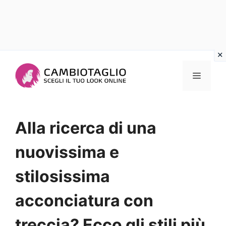
Vai
al
Menu
contenuto
Alla ricerca di una
nuovissima e
stilosissima
acconciatura con
treccia? Ecco gli stili più