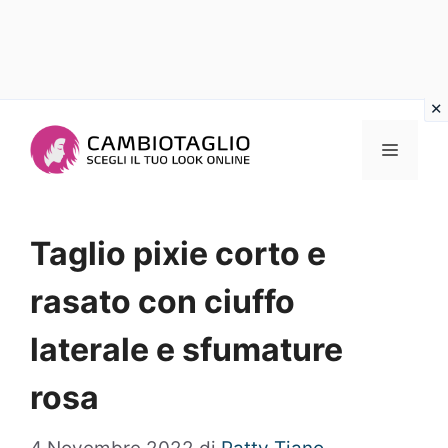
Vai
al
Menu
contenuto
Taglio pixie corto e
rasato con ciuffo
laterale e sfumature
rosa