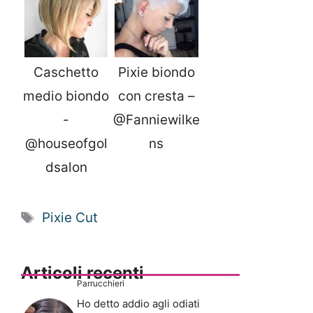
Caschetto
Pixie biondo
medio biondo
con cresta –
-
@Fanniewilke
@houseofgol
ns
dsalon
Tag
Pixie Cut
Articoli recenti
Parrucchieri
Ho detto addio agli odiati