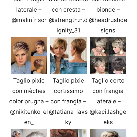
laterale –
con cresta –
bionde –
@malinfrisor
@strength.n.d
@headrushde
ignity_31
signs
Taglio pixie
Taglio pixie
Taglio corto
con mèches
cortissimo
con frangia
color prugna –
con frangia –
laterale –
@nikitenko_el
@tatiana_lavs
@kaci.lashge
en_
ky
eks