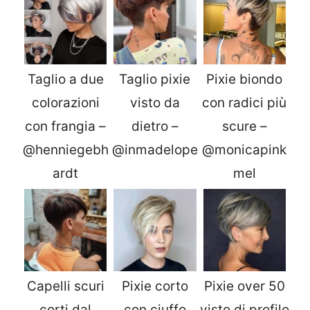
Taglio a due
Taglio pixie
Pixie biondo
colorazioni
visto da
con radici più
con frangia –
dietro –
scure –
@henniegebh
@inmadelope
@monicapink
ardt
mel
Capelli scuri
Pixie corto
Pixie over 50
corti dal
con ciuffo
visto di profilo