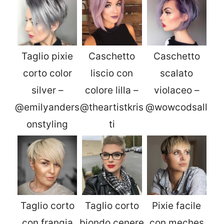
Taglio pixie
Caschetto
Caschetto
corto color
liscio con
scalato
silver –
colore lilla –
violaceo –
@emilyanders
@theartistkris
@wowcodsall
onstyling
ti
Taglio corto
Taglio corto
Pixie facile
con frangia
biondo cenere
con meches