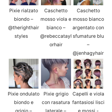
Pixie rialzato
Caschetto
Caschetto
biondo –
mosso viola e
mosso bianco
@therighthair
bianco –
argentato con
styles ⠀
@rebeccatayl
sfumature blu
orhair
–
@jenhagyhair
Pixie ondulato
Pixie grigio
Capelli e viola
biondo e
con rasatura
fantasiosi lisci
grigio –
laterale –
e mossi -