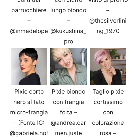
parrucchiere
lungo biondo
–
–
–
@thesilverlini
@inmadelope
@kukushina_
ng_1970
pro
Pixie corto
Pixie biondo
Taglio pixie
nero sfilato
con frangia
cortissimo
micro-frangia
folta –
con
– (Fonte IG:
@andrea.car
colorazione
@gabriela.nof
men.juste
rosa –