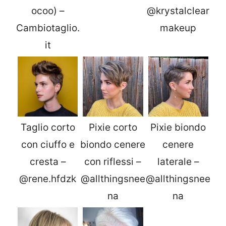
ocoo) –
@krystalclear
Cambiotaglio.
makeup
it
Taglio corto
Pixie corto
Pixie biondo
con ciuffo e
biondo cenere
cenere
cresta –
con riflessi –
laterale –
@rene.hfdzk
@allthingsnee
@allthingsnee
na
na