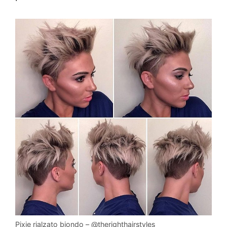
Pixie rialzato biondo – @therighthairstyles