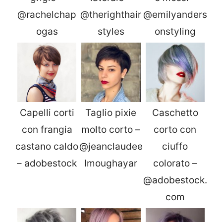
@rachelchap
@therighthair
@emilyanders
ogas
styles
onstyling
Capelli corti
Taglio pixie
Caschetto
con frangia
molto corto –
corto con
castano caldo
@jeanclaudee
ciuffo
– adobestock
lmoughayar
colorato –
@adobestock.
com