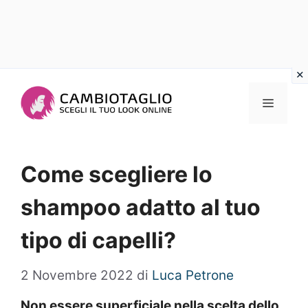
Vai
al
Menu
contenuto
Come scegliere lo
shampoo adatto al tuo
tipo di capelli?
2 Novembre 2022
di
Luca Petrone
Non essere superficiale nella scelta dello