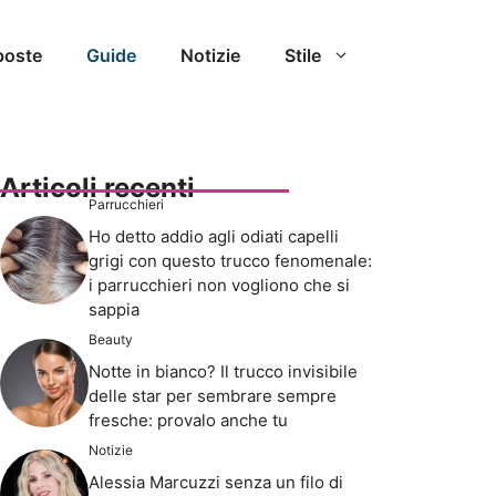
poste
Guide
Notizie
Stile
Articoli recenti
Parrucchieri
Ho detto addio agli odiati capelli
grigi con questo trucco fenomenale:
i parrucchieri non vogliono che si
sappia
Beauty
Notte in bianco? Il trucco invisibile
delle star per sembrare sempre
fresche: provalo anche tu
Notizie
Alessia Marcuzzi senza un filo di