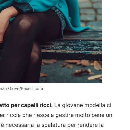
ncenzo Giove/Pexels.com
to per capelli ricci.
La giovane modella ci
r riccia che riesce a gestire molto bene un
o è necessaria la scalatura per rendere la