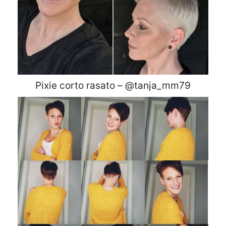
Pixie corto rasato – @tanja_mm79