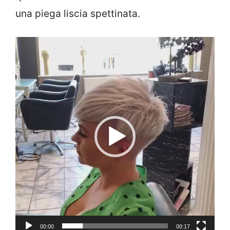
una piega liscia spettinata.
Video
Player
00:00
00:17