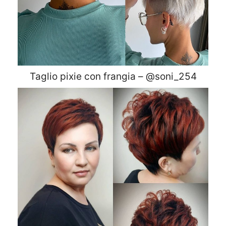
Taglio pixie con frangia – @soni_254