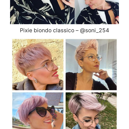
Pixie biondo classico – @soni_254