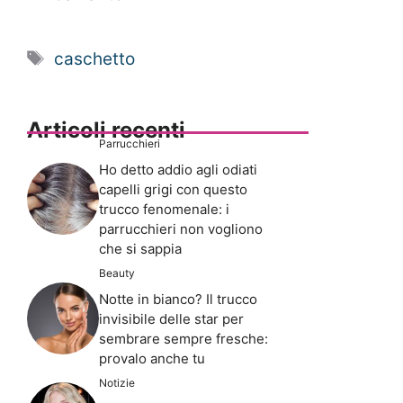
Tag
caschetto
Articoli recenti
Parrucchieri
Ho detto addio agli odiati
capelli grigi con questo
trucco fenomenale: i
parrucchieri non vogliono
che si sappia
Beauty
Notte in bianco? Il trucco
invisibile delle star per
sembrare sempre fresche:
provalo anche tu
Notizie