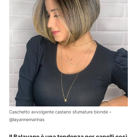
Caschetto avvolgente castano sfumature bionde –
@layannemarinas
Il Balayage è una tendenza per capelli così