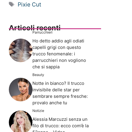
Tag
Pixie Cut
Articoli recenti
Parrucchieri
Ho detto addio agli odiati
capelli grigi con questo
trucco fenomenale: i
parrucchieri non vogliono
che si sappia
Beauty
Notte in bianco? Il trucco
invisibile delle star per
sembrare sempre fresche:
provalo anche tu
Notizie
Alessia Marcuzzi senza un
filo di trucco: ecco com’è la