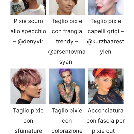
Pixie scuro
Taglio pixie
Taglio pixie
allo specchio
con frangia
capelli grigi –
– @denyvir
trendy –
@kurzhaarest
@arsentovma
ylen
syan_
Taglio pixie
Taglio pixie
Acconciatura
con
con
con fascia per
sfumature
colorazione
pixie cut –