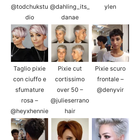
@todchukstu
@dahling_its_
ylen
dio
danae
Taglio pixie
Pixie cut
Pixie scuro
con ciuffo e
cortissimo
frontale –
sfumature
over 50 –
@denyvir
rosa –
@julieserrano
@heyxhennie
hair