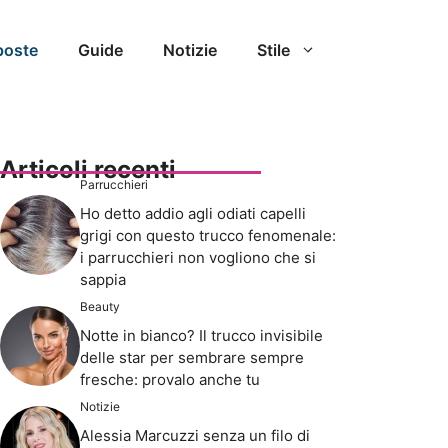
poste
Guide
Notizie
Stile
Articoli recenti
Parrucchieri
Ho detto addio agli odiati capelli
grigi con questo trucco fenomenale:
i parrucchieri non vogliono che si
sappia
Beauty
Notte in bianco? Il trucco invisibile
delle star per sembrare sempre
fresche: provalo anche tu
Notizie
Alessia Marcuzzi senza un filo di