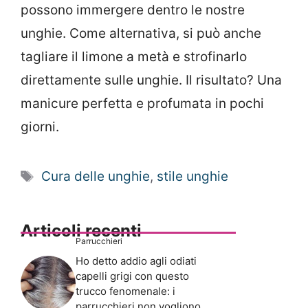
possono immergere dentro le nostre
unghie. Come alternativa, si può anche
tagliare il limone a metà e strofinarlo
direttamente sulle unghie. Il risultato? Una
manicure perfetta e profumata in pochi
giorni.
Tag
Cura delle unghie
,
stile unghie
Articoli recenti
Parrucchieri
Ho detto addio agli odiati
capelli grigi con questo
trucco fenomenale: i
parrucchieri non vogliono