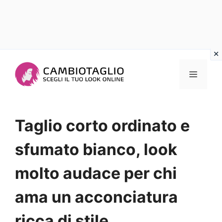
Vai
al
Menu
contenuto
Taglio corto ordinato e
sfumato bianco, look
molto audace per chi
ama un acconciatura
ricca di stile