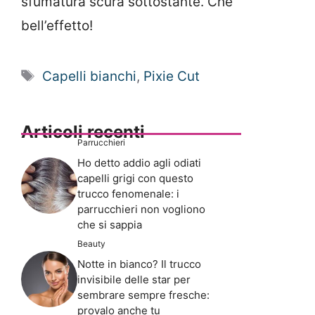
sfumatura scura sottostante. Che
bell’effetto!
Tag
Capelli bianchi
,
Pixie Cut
Articoli recenti
Parrucchieri
Ho detto addio agli odiati
capelli grigi con questo
trucco fenomenale: i
parrucchieri non vogliono
che si sappia
Beauty
Notte in bianco? Il trucco
invisibile delle star per
sembrare sempre fresche:
provalo anche tu