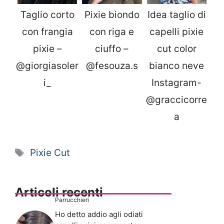
Taglio corto
Pixie biondo
Idea taglio di
con frangia
con riga e
capelli pixie
pixie –
ciuffo –
cut color
@giorgiasoler
@fesouza.s
bianco neve
i_
Instagram-
@graccicorre
a
Tag
Pixie Cut
Articoli recenti
Parrucchieri
Ho detto addio agli odiati