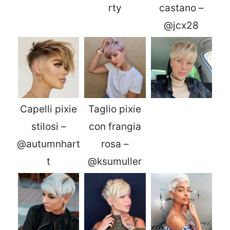
rty
castano –
@jcx28
Capelli pixie
Taglio pixie
stilosi –
con frangia
@autumnhart
rosa –
t
@ksumuller