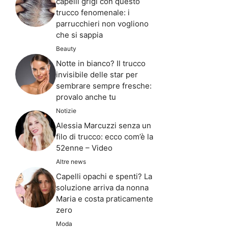
capelli grigi con questo
trucco fenomenale: i
parrucchieri non vogliono
che si sappia
Beauty
Notte in bianco? Il trucco
invisibile delle star per
sembrare sempre fresche:
provalo anche tu
Notizie
Alessia Marcuzzi senza un
filo di trucco: ecco com’è la
52enne – Video
Altre news
Capelli opachi e spenti? La
soluzione arriva da nonna
Maria e costa praticamente
zero
Moda