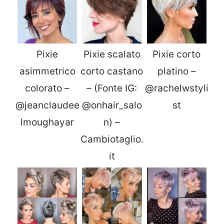
Pixie
Pixie scalato
Pixie corto
asimmetrico
corto castano
platino –
colorato –
– (Fonte IG:
@rachelwstyli
@jeanclaudee
@onhair_salo
st
lmoughayar
n) –
Cambiotaglio.
it