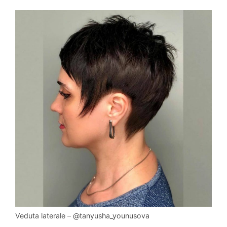
Veduta laterale – @tanyusha_younusova