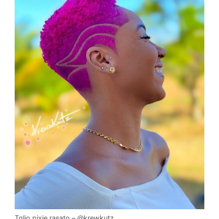
Tglio pixie rasato – @krewkutz