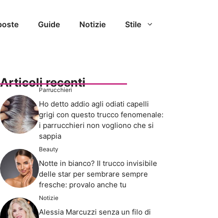
poste
Guide
Notizie
Stile
Articoli recenti
Parrucchieri
Ho detto addio agli odiati capelli
grigi con questo trucco fenomenale:
i parrucchieri non vogliono che si
sappia
Beauty
Notte in bianco? Il trucco invisibile
delle star per sembrare sempre
fresche: provalo anche tu
Notizie
Alessia Marcuzzi senza un filo di