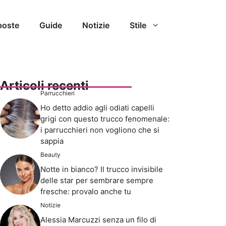
poste
Guide
Notizie
Stile
Articoli recenti
Parrucchieri
Ho detto addio agli odiati capelli
grigi con questo trucco fenomenale:
i parrucchieri non vogliono che si
sappia
Beauty
Notte in bianco? Il trucco invisibile
delle star per sembrare sempre
fresche: provalo anche tu
Notizie
Alessia Marcuzzi senza un filo di