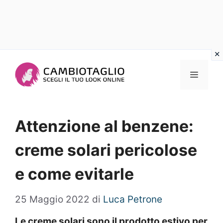
Vai
al
Menu
contenuto
Attenzione al benzene:
creme solari pericolose
e come evitarle
25 Maggio 2022
di
Luca Petrone
Le creme solari sono il prodotto estivo per