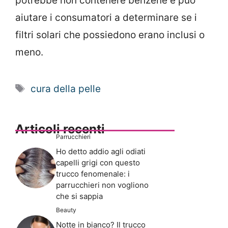
potrebbe non contenere benzene e può
aiutare i consumatori a determinare se i
filtri solari che possiedono erano inclusi o
meno.
Tag
cura della pelle
Articoli recenti
Parrucchieri
Ho detto addio agli odiati
capelli grigi con questo
trucco fenomenale: i
parrucchieri non vogliono
che si sappia
Beauty
Notte in bianco? Il trucco