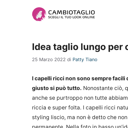
Vai
al
contenuto
Idea taglio lungo per 
25 Marzo 2022
di
Patty Tiano
I capelli ricci non sono sempre facili
giusto si può tutto.
Nonostante ciò, q
anche se purtroppo non tutte abbiamo
riccia e super folta. I capelli ricci n
styling liscio, ma non è detto che non
permanente. Nella foto in basso un’ide