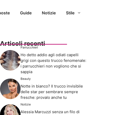
poste
Guide
Notizie
Stile
Articoli recenti
Parrucchieri
Ho detto addio agli odiati capelli
grigi con questo trucco fenomenale:
i parrucchieri non vogliono che si
sappia
Beauty
Notte in bianco? Il trucco invisibile
delle star per sembrare sempre
fresche: provalo anche tu
Notizie
Alessia Marcuzzi senza un filo di