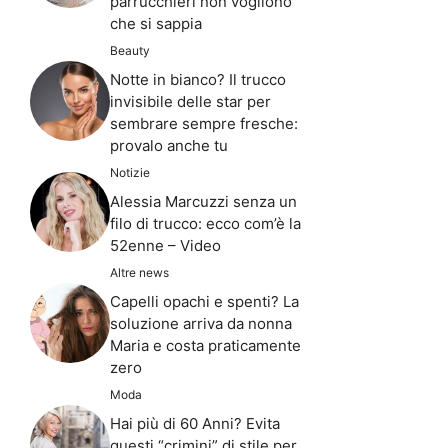
parrucchieri non vogliono
che si sappia
Beauty
Notte in bianco? Il trucco
invisibile delle star per
sembrare sempre fresche:
provalo anche tu
Notizie
Alessia Marcuzzi senza un
filo di trucco: ecco com’è la
52enne – Video
Altre news
Capelli opachi e spenti? La
soluzione arriva da nonna
Maria e costa praticamente
zero
Moda
Hai più di 60 Anni? Evita
questi “crimini” di stile per