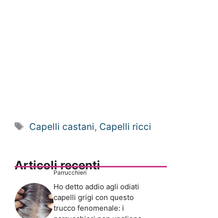
Tag
Capelli castani
,
Capelli ricci
Articoli recenti
Parrucchieri
Ho detto addio agli odiati
capelli grigi con questo
trucco fenomenale: i