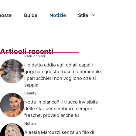
poste
Guide
Notizie
Stile
Articoli recenti
Parrucchieri
Ho detto addio agli odiati capelli
grigi con questo trucco fenomenale:
i parrucchieri non vogliono che si
sappia
Beauty
Notte in bianco? Il trucco invisibile
delle star per sembrare sempre
fresche: provalo anche tu
Notizie
Alessia Marcuzzi senza un filo di